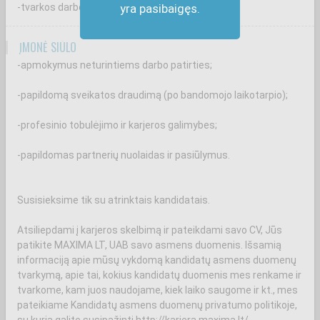
-tvarkos darbo vietoje palaikymą.
yra pasibaigęs.
ĮMONĖ SIŪLO
-apmokymus neturintiems darbo patirties;
-papildomą sveikatos draudimą (po bandomojo laikotarpio);
-profesinio tobulėjimo ir karjeros galimybes;
-papildomas partnerių nuolaidas ir pasiūlymus.
Susisieksime tik su atrinktais kandidatais.
Atsiliepdami į karjeros skelbimą ir pateikdami savo CV, Jūs
patikite MAXIMA LT, UAB savo asmens duomenis. Išsamią
informaciją apie mūsų vykdomą kandidatų asmens duomenų
tvarkymą, apie tai, kokius kandidatų duomenis mes renkame ir
tvarkome, kam juos naudojame, kiek laiko saugome ir kt., mes
pateikiame Kandidatų asmens duomenų privatumo politikoje,