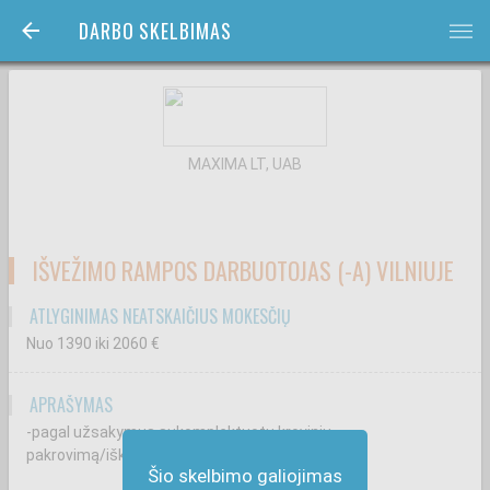
DARBO SKELBIMAS
bars
MAXIMA LT, UAB
IŠVEŽIMO RAMPOS DARBUOTOJAS (-A) VILNIUJE
ATLYGINIMAS NEATSKAIČIUS MOKESČIŲ
Nuo 1390
iki 2060
€
APRAŠYMAS
-pagal užsakymus sukomplektuotų krovinių
pakrovimą/iškrovimą;
Šio skelbimo galiojimas