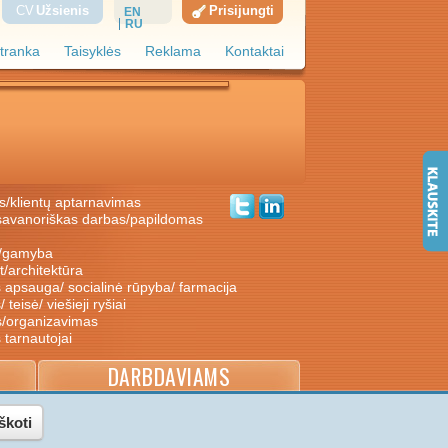
CV
Užsienis
Prisijungti
EN
RU
tranka
Taisyklės
Reklama
Kontaktai
s/klientų aptarnavimas
ė/gamyba
nt/architektūra
s apsauga/ socialinė rūpyba/ farmacija
/ teisė/ viešieji ryšiai
s/organizavimas
s tarnautojai
DARBDAVIAMS
škoti