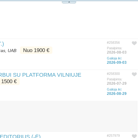
.)
#258356
Patalpinta:
Nuo 1900 €
tras, UAB
2026-08-03
Galioja iki:
2026-09-03
RBUI SU PLATFORMA VILNIUJE
#258300
Patalpinta:
 1500 €
2026-07-29
Galioja iki:
2026-08-29
EDITORIUS (-Ė)
#257979