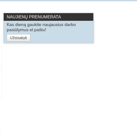
NAUJIENŲ PRENUMERATA
Kas dieną gaukite naujausius darbo
pasiūlymus el.paštu!
Užsisakyti