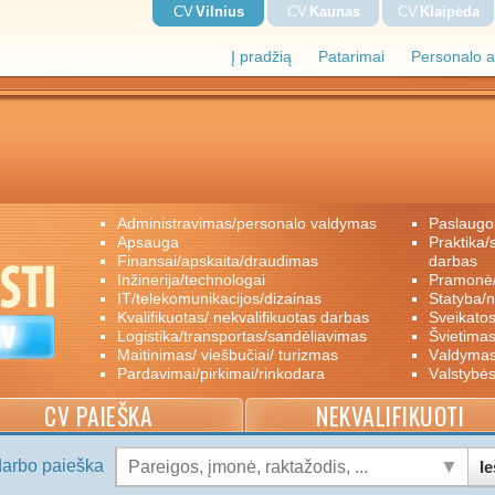
CV
Vilnius
CV
Kaunas
CV
Klaipėda
Į pradžią
Patarimai
Personalo a
administravimas/personalo valdymas
paslaugo
apsauga
praktika/savanoriškas darbas/papildomas
finansai/apskaita/draudimas
darbas
inžinerija/technologai
pramon
IT/telekomunikacijos/dizainas
statyba/
kvalifikuotas/ nekvalifikuotas darbas
sveikato
logistika/transportas/sandėliavimas
švietimas
maitinimas/ viešbučiai/ turizmas
valdyma
pardavimai/pirkimai/rinkodara
valstybė
CV PAIEŠKA
NEKVALIFIKUOTI
darbo paieška
Ie