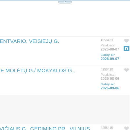
LENTVARIO, VEISIEJŲ G.
#258433
Patalpinta:
2026-08-07
Galioja iki:
2026-09-07
RE MOLĖTŲ G./ MOKYKLOS G.,
#258420
Patalpinta:
2026-08-06
Galioja iki:
2026-09-06
IČIAUS G., GEDIMINO PR., VILNIUS
#258415