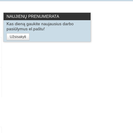
NAUJIENŲ PRENUMERATA
Kas dieną gaukite naujausius darbo
pasiūlymus el.paštu!
Užsisakyti