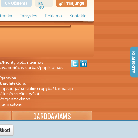
CV
Užsienis
Prisijungti
EN
RU
tranka
Taisyklės
Reklama
Kontaktai
s/klientų aptarnavimas
ė/gamyba
nt/architektūra
s apsauga/ socialinė rūpyba/ farmacija
/ teisė/ viešieji ryšiai
s/organizavimas
s tarnautojai
DARBDAVIAMS
škoti