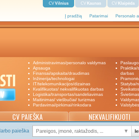
CV
Vilnius
CV
Kaunas
CV
Klaipėda
Į pradžią
Patarimai
Personalo a
administravimas/personalo valdymas
paslaugo
apsauga
praktika/savanoriškas darbas/papildomas
finansai/apskaita/draudimas
darbas
inžinerija/technologai
pramon
IT/telekomunikacijos/dizainas
statyba/
kvalifikuotas/ nekvalifikuotas darbas
sveikato
logistika/transportas/sandėliavimas
švietimas
maitinimas/ viešbučiai/ turizmas
valdyma
pardavimai/pirkimai/rinkodara
valstybė
CV PAIEŠKA
NEKVALIFIKUOTI
darbo paieška
Ie