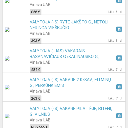
Ainava UAB
856 €
Liko 31 d.
VALYTOJA (-S) RYTE JAKŠTO G., NETOLI
NERINGA VIEŠBUČIO
Ainava UAB
393 €
Liko 31 d.
VALYTOJA (-JAS) VAKARAIS
BASANAVIČIAUS G./KALINAUSKO G.,
VILNIUJE
Ainava UAB
584 €
Liko 31 d.
VALYTOJA (-S) VAKARE 2 K/SAV., EITMINŲ
G., PERKŪNKIEMIS
Ainava UAB
263 €
Liko 31 d.
VALYTOJA (-S) VAKARE PILAITĖJE, BITĖNŲ
G. VILNIUS
Ainava UAB
Nuo 565 €
Liko 31 d.