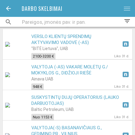
DARBO SKELBIMAI
bars
filter_list
VERSLO KLIENTŲ SPRENDIMŲ
AKTYVAVIMO VADOVĖ (-AS)
"BITĖ Lietuva", UAB
2100-3200 €
Liko 31 d.
VALYTOJA (-AS) VAKARE MOLĖTŲ G./
MOKYKLOS G., DIDŽIOJI RIEŠĖ
Ainava UAB
948 €
Liko 31 d.
SUSKYSTINTŲ DUJŲ OPERATORIUS (LAUKO
DARBUOTOJAS)
Baltic Petroleum, UAB
Nuo 1153 €
Liko 31 d.
VALYTOJA(-S) BASANAVIČIAUS G.,
GEDIMINO PR., VILNIUS