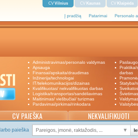
CV
Vilnius
CV
Kaunas
CV
Klaipėda
Į pradžią
Patarimai
Personalo a
administravimas/personalo valdymas
paslaugo
apsauga
praktika/savanoriškas darbas/papildomas
finansai/apskaita/draudimas
darbas
inžinerija/technologai
pramon
IT/telekomunikacijos/dizainas
statyba/
kvalifikuotas/ nekvalifikuotas darbas
sveikato
logistika/transportas/sandėliavimas
švietimas
maitinimas/ viešbučiai/ turizmas
valdyma
pardavimai/pirkimai/rinkodara
valstybė
CV PAIEŠKA
NEKVALIFIKUOTI
darbo paieška
Ie