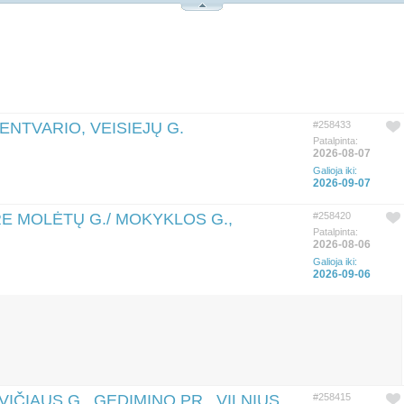
LENTVARIO, VEISIEJŲ G.
#258433
Patalpinta:
2026-08-07
Galioja iki:
2026-09-07
RE MOLĖTŲ G./ MOKYKLOS G.,
#258420
Patalpinta:
2026-08-06
Galioja iki:
2026-09-06
IČIAUS G., GEDIMINO PR., VILNIUS
#258415