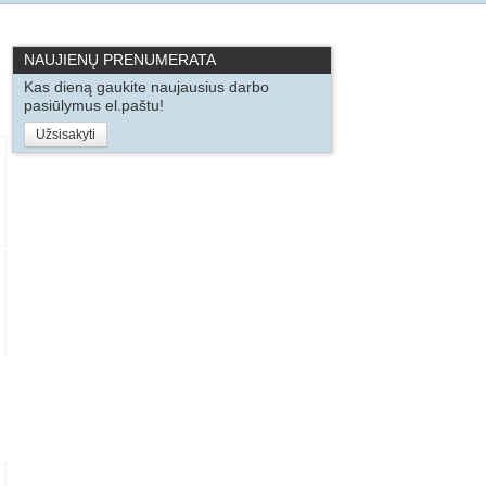
NAUJIENŲ PRENUMERATA
Kas dieną gaukite naujausius darbo
pasiūlymus el.paštu!
Užsisakyti