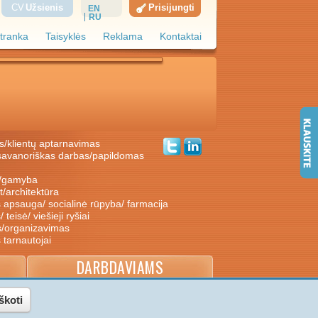
CV
Užsienis
Prisijungti
EN
RU
tranka
Taisyklės
Reklama
Kontaktai
s/klientų aptarnavimas
ė/gamyba
nt/architektūra
s apsauga/ socialinė rūpyba/ farmacija
/ teisė/ viešieji ryšiai
s/organizavimas
s tarnautojai
DARBDAVIAMS
škoti