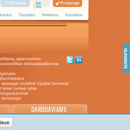
CV
Užsienis
Prisijungti
EN
RU
tranka
Taisyklės
Reklama
Kontaktai
s/klientų aptarnavimas
ė/gamyba
nt/architektūra
s apsauga/ socialinė rūpyba/ farmacija
/ teisė/ viešieji ryšiai
s/organizavimas
s tarnautojai
DARBDAVIAMS
škoti