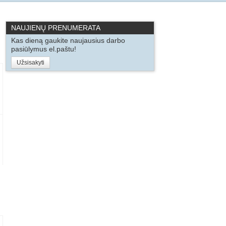
NAUJIENŲ PRENUMERATA
Kas dieną gaukite naujausius darbo
pasiūlymus el.paštu!
Užsisakyti