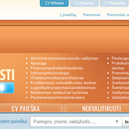
CV
Vilnius
CV
Kaunas
CV
Klaipėda
Į pradžią
Patarimai
Personalo a
administravimas/personalo valdymas
paslaugo
apsauga
praktika/savanoriškas darbas/papildomas
finansai/apskaita/draudimas
darbas
inžinerija/technologai
pramon
IT/telekomunikacijos/dizainas
statyba/
kvalifikuotas/ nekvalifikuotas darbas
sveikato
logistika/transportas/sandėliavimas
švietimas
maitinimas/ viešbučiai/ turizmas
valdyma
pardavimai/pirkimai/rinkodara
valstybė
CV PAIEŠKA
NEKVALIFIKUOTI
darbo paieška
Ie