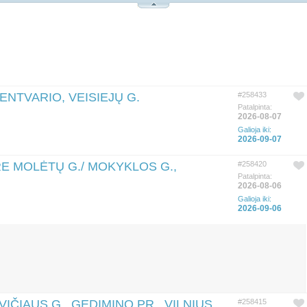
LENTVARIO, VEISIEJŲ G.
#258433
Patalpinta:
2026-08-07
Galioja iki:
2026-09-07
RE MOLĖTŲ G./ MOKYKLOS G.,
#258420
Patalpinta:
2026-08-06
Galioja iki:
2026-09-06
IČIAUS G., GEDIMINO PR., VILNIUS
#258415