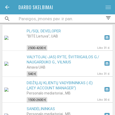
DARBO SKELBIMAI
bars
filter_list
PL/SQL DEVELOPER
"BITĖ Lietuva", UAB
2500-4200 €
Liko 31 d.
VALYTOJA(-JAS) RYTE, ŠVITRIGAILOS G./
NAUGARDUKO G., VILNIUS
Ainava UAB
540 €
Liko 31 d.
DIDŽIŲJŲ KLIENTŲ VADYBININKAS (-Ė)
(„KEY ACCOUNT MANAGER“)
Personalo mediatoriai , MB
1500-2600 €
Liko 30 d.
SANDĖLININKAS
Personalo mediatoriai , MB