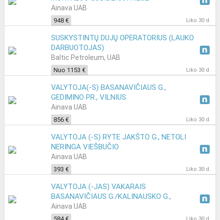
Ainava UAB
948 €
Liko 30 d.
SUSKYSTINTŲ DUJŲ OPERATORIUS (LAUKO
DARBUOTOJAS)
Baltic Petroleum, UAB
Nuo 1153 €
Liko 30 d.
VALYTOJA(-S) BASANAVIČIAUS G.,
GEDIMINO PR., VILNIUS
Ainava UAB
856 €
Liko 30 d.
VALYTOJA (-S) RYTE JAKŠTO G., NETOLI
NERINGA VIEŠBUČIO
Ainava UAB
393 €
Liko 30 d.
VALYTOJA (-JAS) VAKARAIS
BASANAVIČIAUS G./KALINAUSKO G.,
VILNIUJE
Ainava UAB
584 €
Liko 30 d.