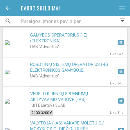
DARBO SKELBIMAI
bars
filter_list
GAMYBOS OPERATORIUS (-Ė)
(ELEKTRONIKA)
UAB "Advantus"
Liko 54 d.
ROBOTINIŲ SISTEMŲ OPERATORIUS (-Ė)
ELEKTRONIKOS GAMYBOJE
UAB "Advantus"
Liko 54 d.
VERSLO KLIENTŲ SPRENDIMŲ
AKTYVAVIMO VADOVĖ (-AS)
"BITĖ Lietuva", UAB
2100-3200 €
Liko 31 d.
VALYTOJA (-AS) VAKARE MOLĖTŲ G./
MOKYKLOS G., DIDŽIOJI RIEŠĖ